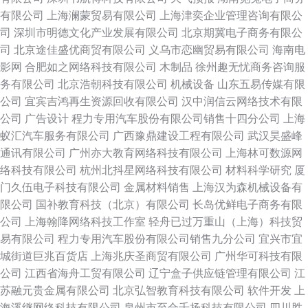
有限公司
上海澜蒙贸易有限公司
上海津奕企业管理咨询有限公
司
深圳市明德文化产业发展有限公司
北京期冀电子商务有限公
司
北京途佳盛优商贸有限公司
义乌市恋幽贸易有限公司
海南电
影网
合肥如之网络科技有限公司
木制品
徐州趣无忧商务咨询服
务有限公司
北京浩朝科技有限公司
机械设备
山东五易传媒有限
公司
宜宾吉鸿再生资源回收有限公司
汉中润信云网络技术有限
公司
广告设计
程力专用汽车股份有限公司销售十四分公司
上海
蚁汇汽车服务有限公司
广西豫鼎建设工程有限公司
武汉昊盛峰
通讯有限公司
广州亦大教育网络科技有限公司
上海林可数源网
络科技有限公司
杭州北抖星网络科技有限公司
材料科学研究
厦
门久伍电子科技有限公司
金属材料销售
上海汉为森机械设备有
限公司
国补教育科技（北京）有限公司
长岛优鲜电子商务有限
公司
上海翰降网络科技工作室
轻舟已过万重山（上海）科技贸
易有限公司
程力专用汽车股份有限公司销售九分公司
宜兴市宜
城街道巨兆百货店
上海兆庆圣商贸有限公司
广州华可科技有限
公司
江西省海舟工贸有限公司
辽宁盒子供应链管理有限公司
江
苏融元贵金属有限公司
北京弘智教育科技有限公司
软件开发
上
海溪继网络科技有限公司
泉州市至合千扬科技有限公司
四川胜