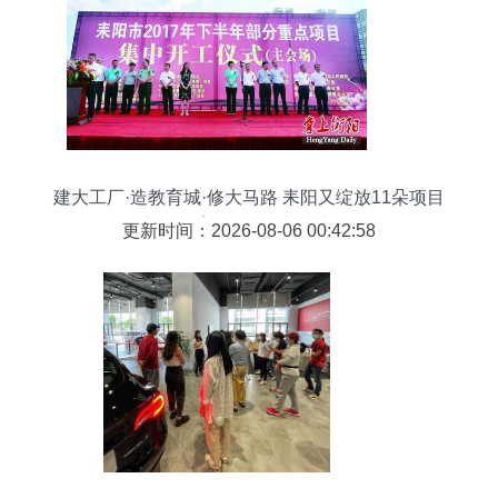
建大工厂·造教育城·修大马路 耒阳又绽放11朵项目
金花，教育场地出租迎来新风口
更新时间：2026-08-06 00:42:58