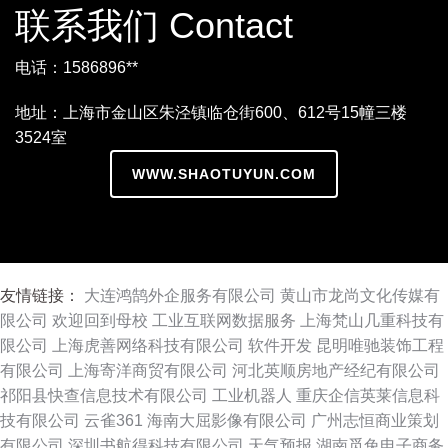
联系我们 Contact
电话：1586896**
地址：上海市金山区朱泾镇临仓街600、612号15幢三楼
3524室
WWW.SHAOTUYUN.COM
友情链接：
大连鸿鹄外企服务有限公司
黄山市龙尚文化传媒有
限公司
欢迎回到母校
工业互联网数据服务
上海梵山几重科技有
限公司
上海虎善网络科技有限公司
软件开发
昆明唯驰装饰工程
有限公司
上海寄洋商贸有限公司
河北英顺房地产经纪有限公司
祁阳县快查信息技术有限公司
工业机器人
重庆企信英莱信息科
技有限公司
云雀361
海南大屈影像有限公司
广州志恒商业策划
有限公司
深圳书航得科技有限公司
天气预报
湖南觅兔电子商务