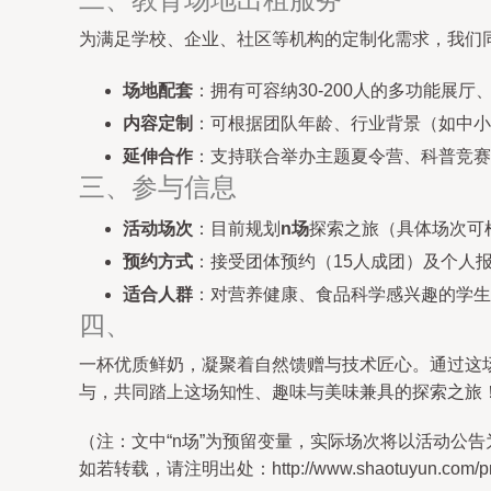
为满足学校、企业、社区等机构的定制化需求，我们
场地配套
：拥有可容纳30-200人的多功能展
内容定制
：可根据团队年龄、行业背景（如中小
延伸合作
：支持联合举办主题夏令营、科普竞赛
三、参与信息
活动场次
：目前规划
n场
探索之旅（具体场次可
预约方式
：接受团体预约（15人成团）及个人
适合人群
：对营养健康、食品科学感兴趣的学生
四、
一杯优质鲜奶，凝聚着自然馈赠与技术匠心。通过这
与，共同踏上这场知性、趣味与美味兼具的探索之旅
（注：文中“n场”为预留变量，实际场次将以活动公告
如若转载，请注明出处：http://www.shaotuyun.com/prod