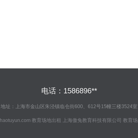
电话：1586896**
地址：上海市金山区朱泾镇临仓街600、612号15幢三楼3524室
haotuyun.com
教育场地出租
上海傲兔教育科技有限公司
教育场