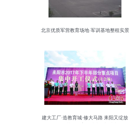
北京优质军营教育场地·军训基地整租实景
赏析
建大工厂·造教育城·修大马路 耒阳又绽放
11朵项目金花，教育场地出租迎来新风口